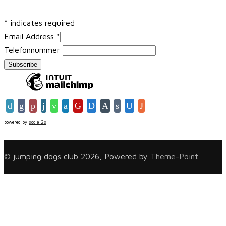
*
indicates required
Email Address
*
Telefonnummer
powered by
social2s
© jumping dogs club 2026, Powered by
Theme-Point