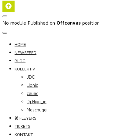
No module Published on
Offcanvas
position
HOME
NEWSFEED
BLOG
KOLLEKTIV
JDC
Lionic
cauac
Dj Hipp_ie
Meschuggi
FLEYERS
TICKETS
KONTAKT